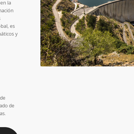
en la
mación
s
bal, es
áticos y
 de
tado de
as.